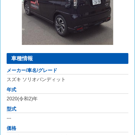
車種情報
メーカー/車名/グレード
スズキ ソリオバンディット
年式
2020(令和2)年
型式
---
価格