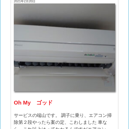
2021年2月20日
Oh My ゴッド
サービスの端山です。 調子に乗り、エアコン掃
除第２段やったら案の定、こわしました 車な