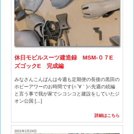
休日モビルスーツ建造録 MSM-０７E
ズゴックE 完成編
みなさんこんばんは今週も定期便の長後の黒田の
ホビーアワーのお時間です(∩´∀｀)∩先週の続編
と言う事で我が家でシコシコと建設をしていたジ
オン公国 […]
詳細はこちら
2021年2月24日