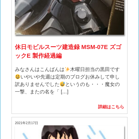
休日モビルスーツ建造録 MSM-07E ズゴ
ックE 製作経過編
みなさんはこんばんは
木曜日担当の黒田です
いやいや先週は定期のブログお休みして申し
訳ありませんでした
というのも・・・魔女の
一撃、またの名を「 […]
詳細はこちら
2021年2月17日