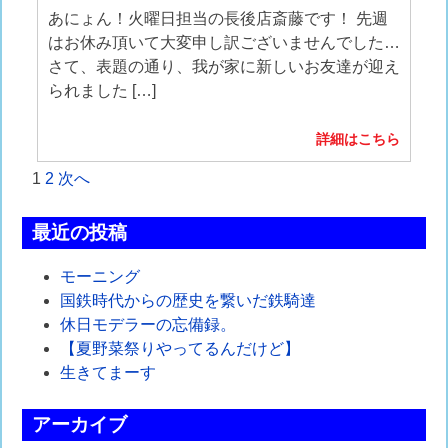
あにょん！火曜日担当の長後店斎藤です！ 先週
はお休み頂いて大変申し訳ございませんでした…
さて、表題の通り、我が家に新しいお友達が迎え
られました […]
詳細はこちら
投
1
2
次へ
稿
最近の投稿
の
モーニング
ペ
国鉄時代からの歴史を繋いだ鉄騎達
ー
休日モデラーの忘備録。
【夏野菜祭りやってるんだけど】
ジ
生きてまーす
送
アーカイブ
り