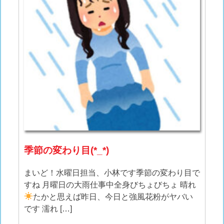
季節の変わり目(*_*)
まいど！水曜日担当、小林です季節の変わり目で
すね 月曜日の大雨仕事中全身びちょびちょ 晴れ
たかと思えば昨日、今日と強風花粉がヤバい
です 濡れ […]