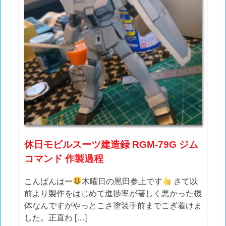
休日モビルスーツ建造録 RGM-79G ジム
コマンド 作製過程
こんばんはー
木曜日の黒田参上です
さて以
前より製作をはじめて進捗率が著しく悪かった機
体なんですがやっとこさ塗装手前までこぎ着けま
した。正直わ […]