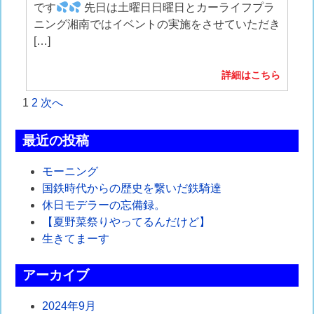
です
先日は土曜日日曜日とカーライフプラ
ニング湘南ではイベントの実施をさせていただき
[…]
詳細はこちら
投
1
2
次へ
稿
最近の投稿
の
モーニング
ペ
国鉄時代からの歴史を繋いだ鉄騎達
ー
休日モデラーの忘備録。
【夏野菜祭りやってるんだけど】
ジ
生きてまーす
送
アーカイブ
り
2024年9月