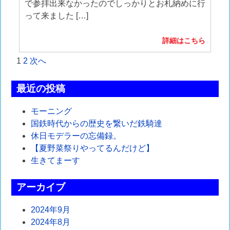
で参拝出来なかったのでしっかりとお札納めに行
って来ました […]
詳細はこちら
投
1
2
次へ
稿
最近の投稿
の
モーニング
ペ
国鉄時代からの歴史を繋いだ鉄騎達
ー
休日モデラーの忘備録。
【夏野菜祭りやってるんだけど】
ジ
生きてまーす
送
アーカイブ
り
2024年9月
2024年8月