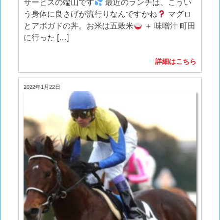
サービスの端山です
最近のランチは、こうい
う身体に良さげが流行りなんですかね
マグロ
とアボガドの丼。お米は五穀米
＋ 味噌汁 町田
に行った […]
詳細はこちら
2022年1月22日