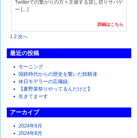
Twitterでの繋がりの方々主催する貸し切りサバゲ
ー […]
詳細はこちら
投
1
2
次へ
稿
最近の投稿
の
モーニング
ペ
国鉄時代からの歴史を繋いだ鉄騎達
ー
休日モデラーの忘備録。
【夏野菜祭りやってるんだけど】
ジ
生きてまーす
送
アーカイブ
り
2024年9月
2024年8月