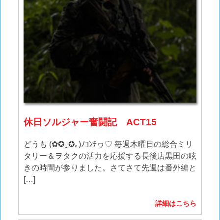
休日ソルジャー奮闘記 ACT15
どうも (✿✪‿✪｡)ﾉｺﾝﾁヮ♡ 毎週木曜日の総合ミリ
タリー＆ヲタクの活力を応援する長後店黒田の呟
きの時間が参りました。さてさて先週は番外編と
[…]
詳細はこちら