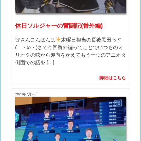
休日ソルジャーの奮闘記(番外編)
皆さんこんばんは
木曜日担当の長後黒田っす
( ・ω・)さて今回番外編ってことでいつものミ
リオタの呟から趣向をかえてもう一つのアニオタ
側面での話を […]
詳細はこちら
2020年7月22日