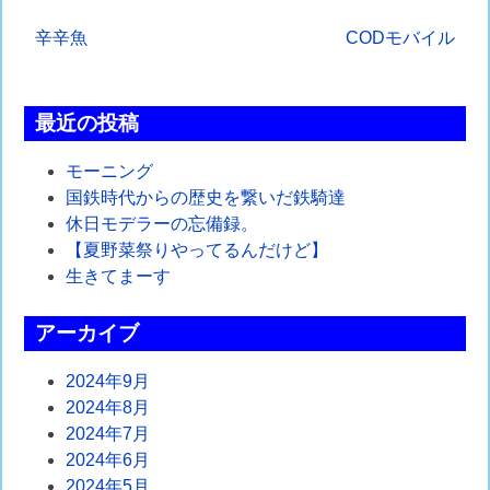
投
辛辛魚
CODモバイル
稿
ナ
最近の投稿
ビ
モーニング
ゲ
国鉄時代からの歴史を繋いだ鉄騎達
休日モデラーの忘備録。
ー
【夏野菜祭りやってるんだけど】
シ
生きてまーす
ョ
アーカイブ
ン
2024年9月
2024年8月
2024年7月
2024年6月
2024年5月