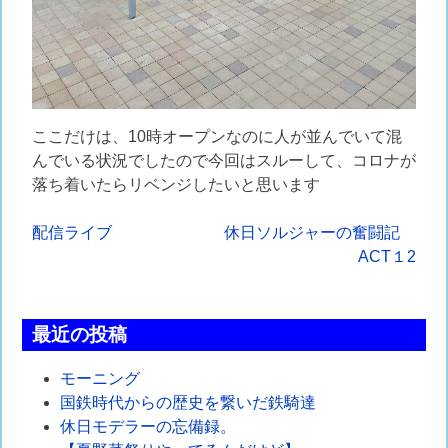
ここだけは、10時オープンなのに人が並んでいて混
んでいる状況でしたので今回はスルーして、コロナが
落ち着いたらリベンジしたいと思います
投
配信ライブ
休日ソルジャーの奮闘記
ACT１2
稿
ナ
最近の投稿
ビ
ゲ
モーニング
国鉄時代からの歴史を繋いだ鉄騎達
ー
休日モデラーの忘備録。