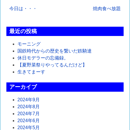
投
今日は・・・
焼肉食べ放題
稿
ナ
最近の投稿
ビ
モーニング
ゲ
国鉄時代からの歴史を繋いだ鉄騎達
休日モデラーの忘備録。
ー
【夏野菜祭りやってるんだけど】
シ
生きてまーす
ョ
アーカイブ
ン
2024年9月
2024年8月
2024年7月
2024年6月
2024年5月