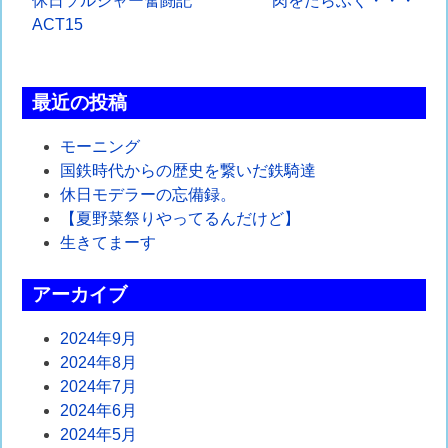
投
休日ソルジャー奮闘記
肉をたらふく・・・
ACT15
稿
ナ
最近の投稿
ビ
ゲ
モーニング
国鉄時代からの歴史を繋いだ鉄騎達
ー
休日モデラーの忘備録。
シ
【夏野菜祭りやってるんだけど】
生きてまーす
ョ
ン
アーカイブ
2024年9月
2024年8月
2024年7月
2024年6月
2024年5月