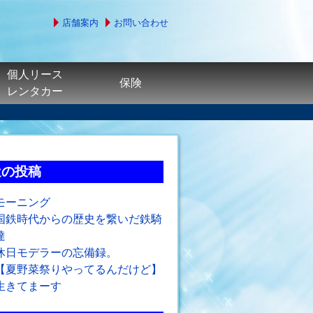
店舗案内
お問い合わせ
個人リース
保険
レンタカー
近の投稿
モーニング
国鉄時代からの歴史を繋いだ鉄騎
達
休日モデラーの忘備録。
【夏野菜祭りやってるんだけど】
生きてまーす