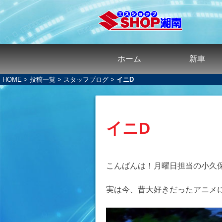
ホーム
新車
HOME
>
投稿一覧
>
スタッフブログ
>
イニD
イニD
こんばんは！月曜日担当の小久
実は今、昔大好きだったアニメ