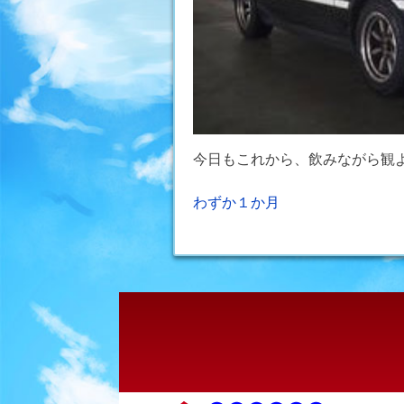
今日もこれから、飲みながら観
投
わずか１か月
稿
ナ
ビ
ゲ
ー
シ