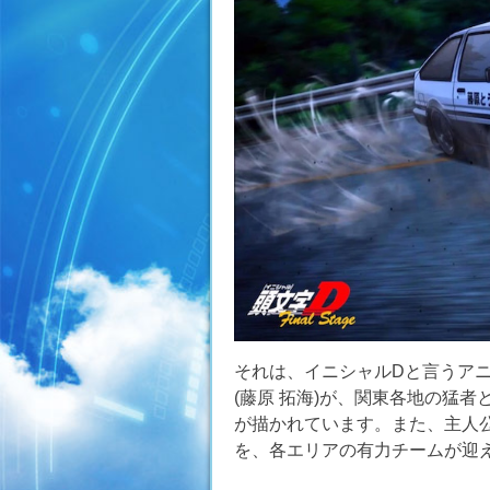
それは、イニシャルDと言うア
(藤原 拓海)が、関東各地の猛
が描かれています。また、主人
を、各エリアの有力チームが迎