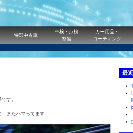
車検・点検
カー用品・
特選中古車
整備
コーティング
最
保です。
に、またハマってます