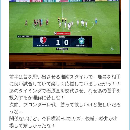
前半は昔を思い出させる湘南スタイルで、鹿島を相手
に良い試合していて楽しく応援していましたがっ！！
あのタイミングで石原直を交代させ、なぜあの選手を
投入するか理解に苦しむ！
次節、フロンターレ戦、勝って欲しいけど厳しいだろ
うな…
関係ないけど、今日横浜FCでカズ、俊輔、松井が出
場して嬉しかったな！