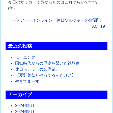
今日のサッカーで良かったのはこれぐらいですね！
(笑)
投
ソードアートオンライン
休日ソルジャーの奮闘記
ACT19
稿
ナ
最近の投稿
ビ
ゲ
モーニング
国鉄時代からの歴史を繋いだ鉄騎達
ー
休日モデラーの忘備録。
シ
【夏野菜祭りやってるんだけど】
生きてまーす
ョ
ン
アーカイブ
2024年9月
2024年8月