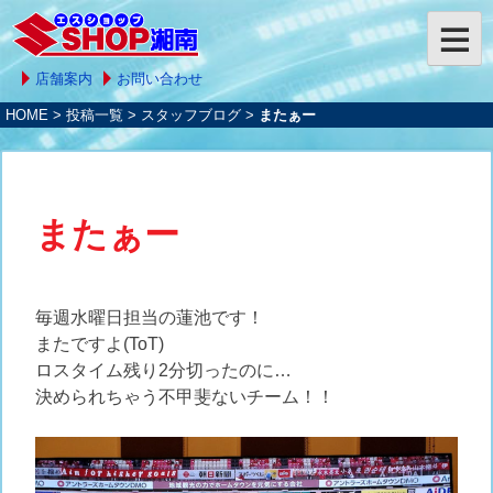
店舗案内
お問い合わせ
HOME
>
投稿一覧
>
スタッフブログ
>
またぁー
またぁー
毎週水曜日担当の蓮池です！
またですよ(ToT)
ロスタイム残り2分切ったのに…
決められちゃう不甲斐ないチーム！！