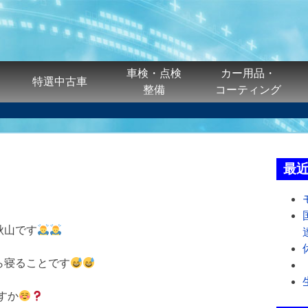
車検・点検
カー用品・
特選中古車
整備
コーティング
最
秋山です
がら寝ることです
ますか