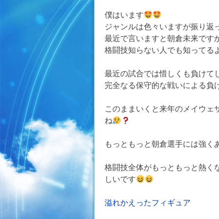
僕はいます
ジャンルは色々いますが振り返
最近で言いますと朝倉未来です
格闘技知らない人でも知ってる
最近の試合では惜しくも負けて
完全なる保守的な戦いによる負
このままいくと来年のメイウェ
ね
もっともっと朝倉選手には強く
格闘技全体がもっともっと熱く
しいです
投
溢れかえったフィギュア