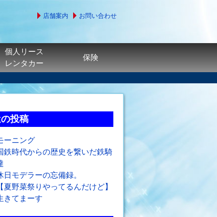
店舗案内
お問い合わせ
個人リース
保険
レンタカー
近の投稿
モーニング
国鉄時代からの歴史を繋いだ鉄騎
達
休日モデラーの忘備録。
【夏野菜祭りやってるんだけど】
生きてまーす