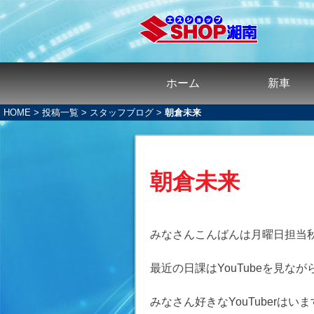
ホーム
新車
HOME
>
投稿一覧
>
スタッフブログ
>
朝倉未来
朝倉未来
みなさんこんばんは月曜日担当
最近の日課はYouTubeを見な
みなさん好きなYouTuberはい