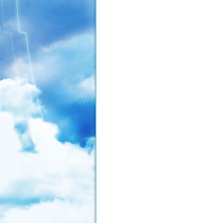
稿
ナ
ビ
ゲ
ー
シ
ョ
ン