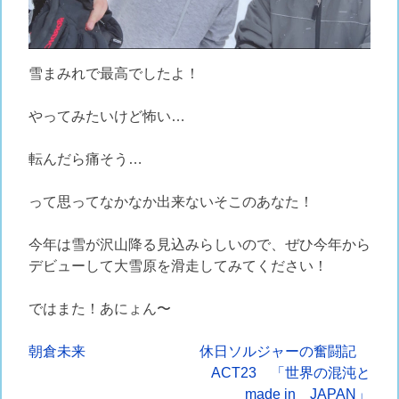
雪まみれで最高でしたよ！
やってみたいけど怖い…
転んだら痛そう…
って思ってなかなか出来ないそこのあなた！
今年は雪が沢山降る見込みらしいので、ぜひ今年から
デビューして大雪原を滑走してみてください！
ではまた！あにょん〜
投
朝倉未来
休日ソルジャーの奮闘記
ACT23 「世界の混沌と
稿
made in JAPAN」