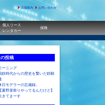
店舗案内
お問い合わせ
個人リース
保険
レンタカー
近の投稿
モーニング
国鉄時代からの歴史を繋いだ鉄騎
達
休日モデラーの忘備録。
【夏野菜祭りやってるんだけど】
生きてまーす