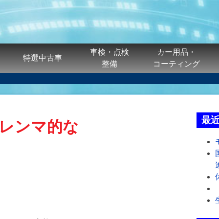
車検・点検
カー用品・
特選中古車
整備
コーティング
最
レンマ的な