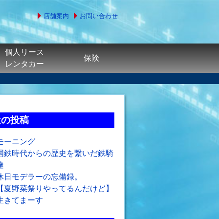
店舗案内
お問い合わせ
個人リース
保険
レンタカー
近の投稿
モーニング
国鉄時代からの歴史を繋いだ鉄騎
達
休日モデラーの忘備録。
【夏野菜祭りやってるんだけど】
生きてまーす