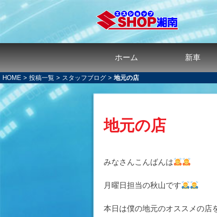
ホーム
新車
HOME
>
投稿一覧
>
スタッフブログ
>
地元の店
地元の店
みなさんこんばんは
月曜日担当の秋山です
本日は僕の地元のオススメの店