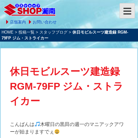
店舗案内
お問い合わせ
HOME
>
投稿一覧
>
スタッフブログ
>
休日モビルスーツ建造録 RGM-
79FP ジム・ストライカー
休日モビルスーツ建造録
RGM-79FP ジム・ストラ
イカー
こんばんは
木曜日の黒田の週一のマニアックアワ
ーが始まりますでぇ