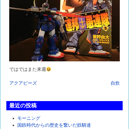
ではではまた来週
投
アクアビーズ
自炊
稿
ナ
最近の投稿
ビ
モーニング
ゲ
国鉄時代からの歴史を繋いだ鉄騎達