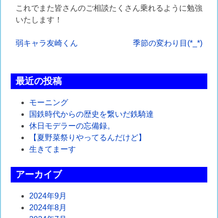
これでまた皆さんのご相談たくさん乗れるように勉強
いたします！
投
弱キャラ友崎くん
季節の変わり目(*_*)
稿
ナ
最近の投稿
ビ
モーニング
ゲ
国鉄時代からの歴史を繋いだ鉄騎達
休日モデラーの忘備録。
ー
【夏野菜祭りやってるんだけど】
シ
生きてまーす
ョ
アーカイブ
ン
2024年9月
2024年8月