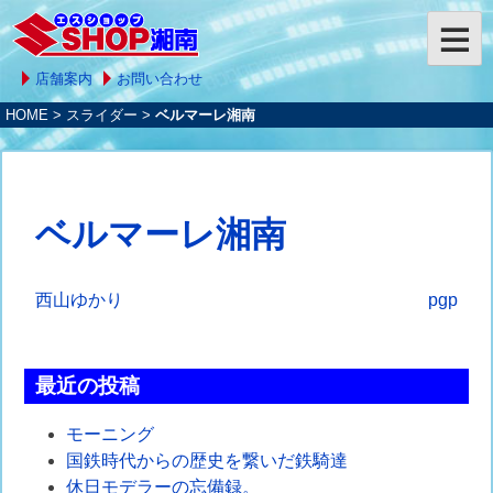
店舗案内
お問い合わせ
HOME
>
スライダー
>
ベルマーレ湘南
ベルマーレ湘南
投
西山ゆかり
pgp
稿
ナ
最近の投稿
ビ
モーニング
ゲ
国鉄時代からの歴史を繋いだ鉄騎達
休日モデラーの忘備録。