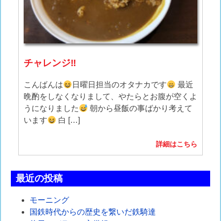
チャレンジ‼︎
こんばんは
日曜日担当のオタナカです
最近
晩酌をしなくなりまして、やたらとお腹が空くよ
うになりました
朝から昼飯の事ばかり考えて
います
白 […]
詳細はこちら
最近の投稿
モーニング
国鉄時代からの歴史を繋いだ鉄騎達