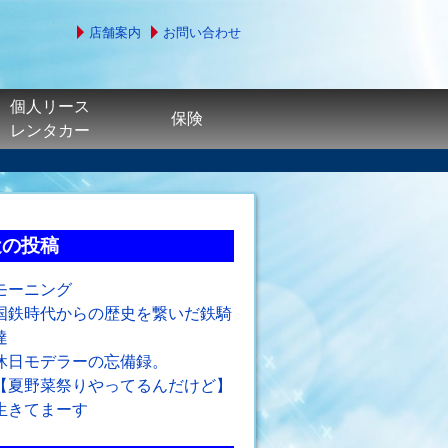
店舗案内
お問い合わせ
個人リース
保険
レンタカー
近の投稿
モーニング
国鉄時代からの歴史を繋いだ鉄騎
達
休日モデラーの忘備録。
【夏野菜祭りやってるんだけど】
生きてまーす