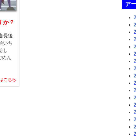
ア
すか？
当長後
頂いち
そし
ごめん
はこちら