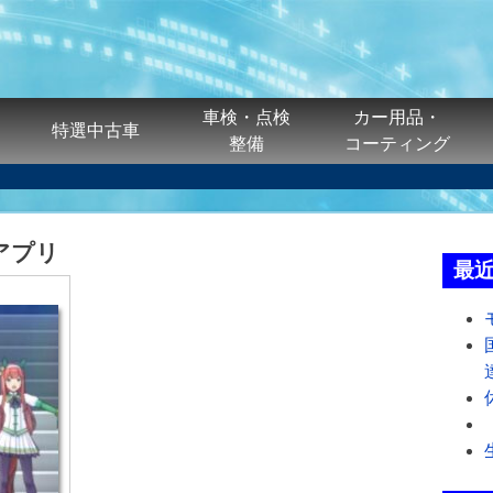
車検・点検
カー用品・
特選中古車
整備
コーティング
アプリ
最