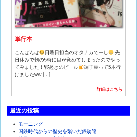
単行本
こんばんは
日曜日担当のオタナカでーし
先
日休みで朝の5時に目が覚めてしまったのでやっ
てみました！寝起きのビール
調子乗って5本行
けましたww […]
詳細はこちら
最近の投稿
モーニング
国鉄時代からの歴史を繋いだ鉄騎達