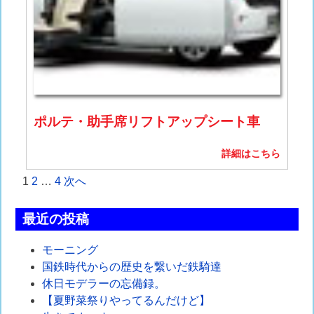
ポルテ・助手席リフトアップシート車
詳細はこちら
投
1
2
…
4
次へ
稿
最近の投稿
の
モーニング
ペ
国鉄時代からの歴史を繋いだ鉄騎達
ー
休日モデラーの忘備録。
【夏野菜祭りやってるんだけど】
ジ