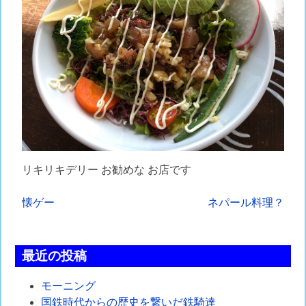
リキリキデリー お勧めな お店です
投
懐ゲー
ネパール料理？
稿
ナ
最近の投稿
ビ
モーニング
ゲ
国鉄時代からの歴史を繋いだ鉄騎達