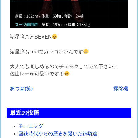
諸星弾ことSEVEN
諸星弾もcoolでカッコいいんです
大人でも楽しめるのでチェックしてみて下さい！
佐山レナが可愛いですよ
投
あつ森(笑)
掃除機
稿
ナ
最近の投稿
ビ
モーニング
ゲ
国鉄時代からの歴史を繋いだ鉄騎達