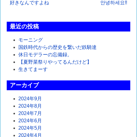
投
好きなんですよね
안녕하세요‼︎
稿
ナ
最近の投稿
ビ
モーニング
ゲ
国鉄時代からの歴史を繋いだ鉄騎達
休日モデラーの忘備録。
ー
【夏野菜祭りやってるんだけど】
シ
生きてまーす
ョ
アーカイブ
ン
2024年9月
2024年8月
2024年7月
2024年6月
2024年5月
2024年4月