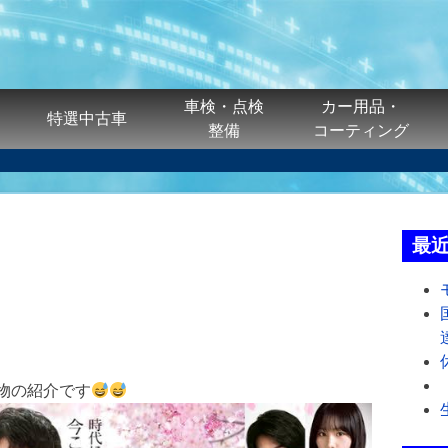
車検・点検
カー用品・
特選中古車
整備
コーティング
最
物の紹介です