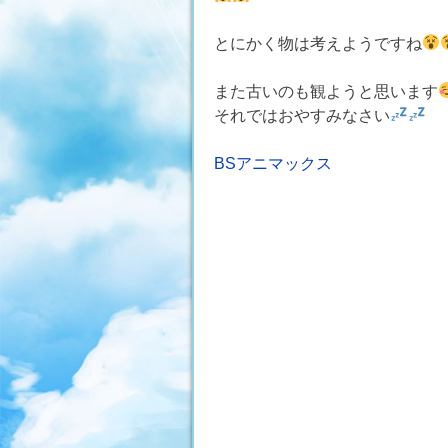
とにかく物は考えようですね
また古いのも観ようと思います
それではおやすみなさい
投
BSアニマックス
稿
ナ
ビ
ゲ
ー
シ
ョ