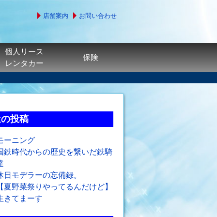
店舗案内
お問い合わせ
個人リース
保険
レンタカー
近の投稿
モーニング
国鉄時代からの歴史を繋いだ鉄騎
達
休日モデラーの忘備録。
【夏野菜祭りやってるんだけど】
生きてまーす