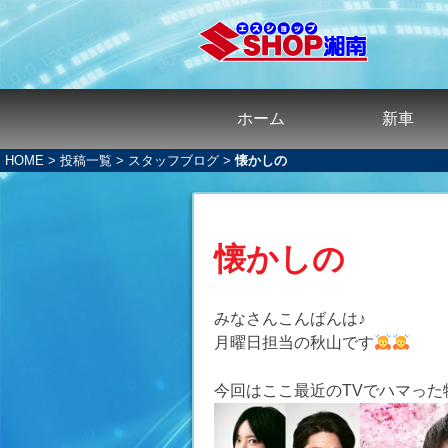
ホーム
新車
HOME
>
投稿一覧
>
スタッフブログ
>
懐かしの
懐かしの
みなさんこんばんは♪
月曜日担当の秋山です
今回はここ最近のTVでハマった