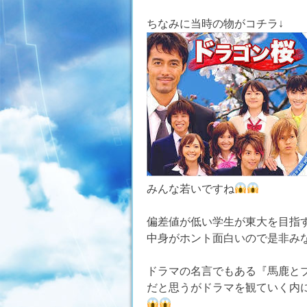
ちなみに当時の物がコチラ↓
みんな若いですね
偏差値が低い学生が東大を目指
中身がホント面白いので是非み
ドラマの名言でもある『馬鹿と
だと思うがドラマを観ていく内