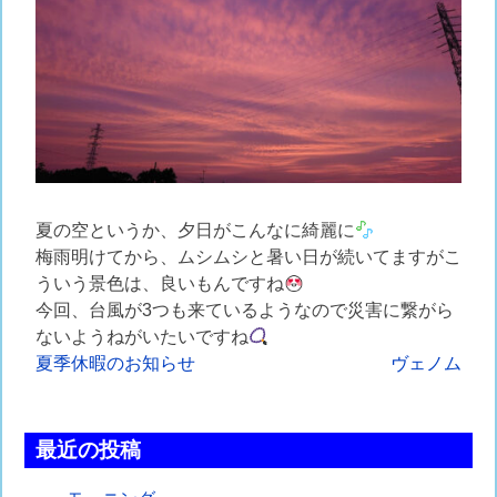
夏の空というか、夕日がこんなに綺麗に
梅雨明けてから、ムシムシと暑い日が続いてますがこ
ういう景色は、良いもんですね
今回、台風が3つも来ているようなので災害に繋がら
ないようねがいたいですね
投
夏季休暇のお知らせ
ヴェノム
稿
ナ
最近の投稿
ビ