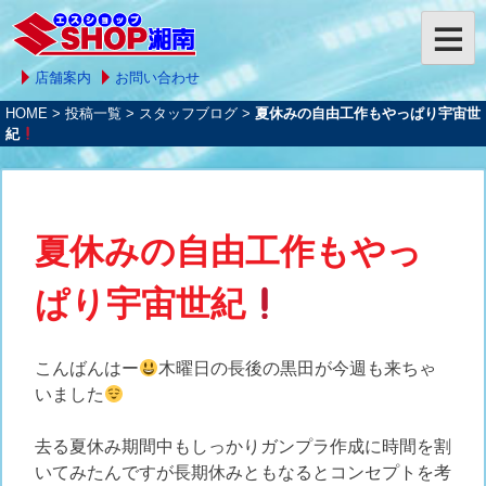
店舗案内
お問い合わせ
HOME
>
投稿一覧
>
スタッフブログ
>
夏休みの自由工作もやっぱり宇宙世
紀
夏休みの自由工作もやっ
ぱり宇宙世紀
こんばんはー
木曜日の長後の黒田が今週も来ちゃ
いました
去る夏休み期間中もしっかりガンプラ作成に時間を割
いてみたんですが長期休みともなるとコンセプトを考