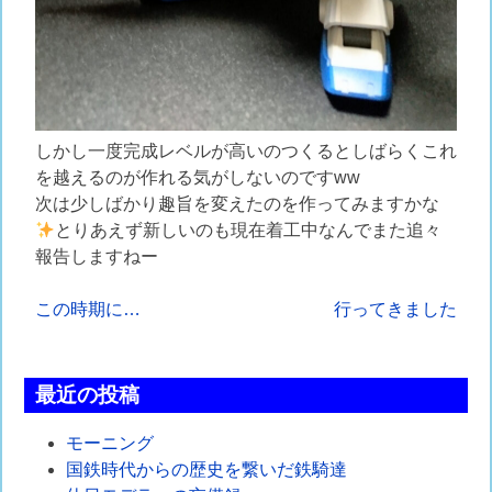
しかし一度完成レベルが高いのつくるとしばらくこれ
を越えるのが作れる気がしないのですww
次は少しばかり趣旨を変えたのを作ってみますかな
とりあえず新しいのも現在着工中なんでまた追々
報告しますねー
投
この時期に…
行ってきました
稿
ナ
最近の投稿
ビ
モーニング
ゲ
国鉄時代からの歴史を繋いだ鉄騎達