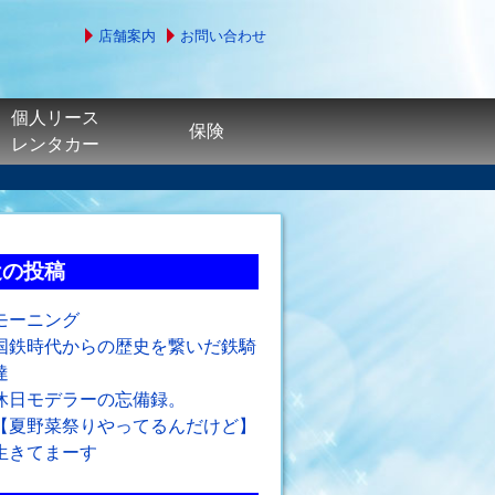
店舗案内
お問い合わせ
個人リース
保険
レンタカー
近の投稿
モーニング
国鉄時代からの歴史を繋いだ鉄騎
達
休日モデラーの忘備録。
【夏野菜祭りやってるんだけど】
生きてまーす