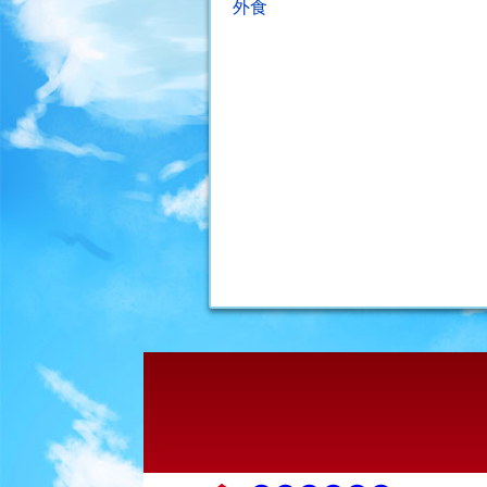
投
外食
稿
ナ
ビ
ゲ
ー
シ
ョ
ン