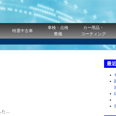
車検・点検
カー用品・
特選中古車
整備
コーティング
最
した…