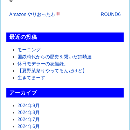
w
投
Amazon やりおったわ
ROUND6
稿
ナ
最近の投稿
ビ
モーニング
ゲ
国鉄時代からの歴史を繋いだ鉄騎達
休日モデラーの忘備録。
ー
【夏野菜祭りやってるんだけど】
シ
生きてまーす
ョ
アーカイブ
ン
2024年9月
2024年8月
2024年7月
2024年6月