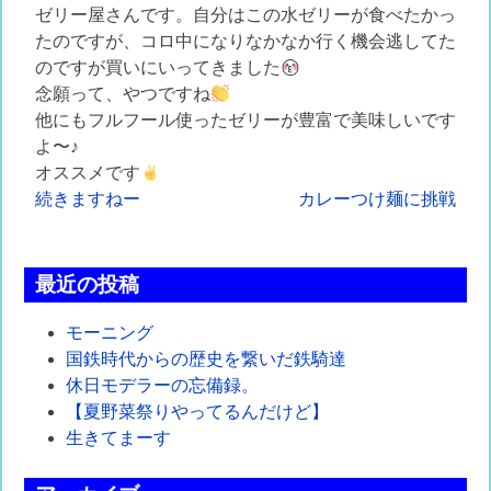
ゼリー屋さんです。自分はこの水ゼリーが食べたかっ
たのですが、コロ中になりなかなか行く機会逃してた
のですが買いにいってきました
念願って、やつですね
他にもフルフール使ったゼリーが豊富で美味しいです
よ〜♪
オススメです
投
続きますねー
カレーつけ麺に挑戦
稿
ナ
最近の投稿
ビ
モーニング
ゲ
国鉄時代からの歴史を繋いだ鉄騎達
休日モデラーの忘備録。
ー
【夏野菜祭りやってるんだけど】
シ
生きてまーす
ョ