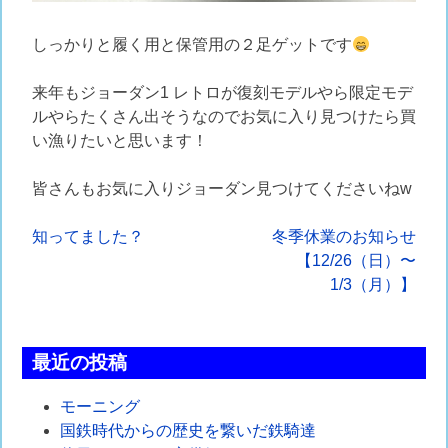
しっかりと履く用と保管用の２足ゲットです
来年もジョーダン1 レトロが復刻モデルやら限定モデ
ルやらたくさん出そうなのでお気に入り見つけたら買
い漁りたいと思います！
皆さんもお気に入りジョーダン見つけてくださいねw
投
知ってました？
冬季休業のお知らせ
【12/26（日）〜
稿
1/3（月）】
ナ
ビ
最近の投稿
ゲ
モーニング
ー
国鉄時代からの歴史を繋いだ鉄騎達