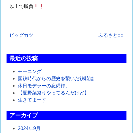
以上で勝負
投
ビッグカツ
ふるさと○○
稿
ナ
最近の投稿
ビ
モーニング
ゲ
国鉄時代からの歴史を繋いだ鉄騎達
休日モデラーの忘備録。
ー
【夏野菜祭りやってるんだけど】
シ
生きてまーす
ョ
アーカイブ
ン
2024年9月