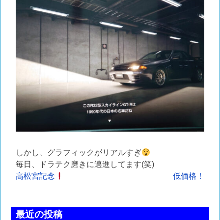
しかし、グラフィックがリアルすぎ
毎日、ドラテク磨きに邁進してます(笑)
投
高松宮記念
低価格！
稿
ナ
最近の投稿