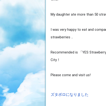
My daughter ate more than 50 stra
I was very happy to eat and compar
strawberries．
Recommended is 「YES Strawberry」
City！
Please come and visit us!
投
ズタボロになりました
稿