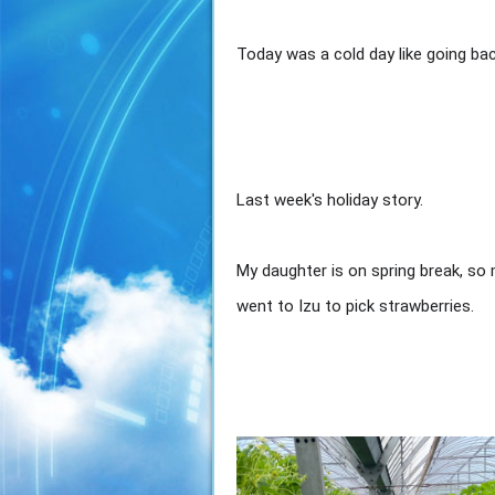
Today was a cold day like going bac
Last week's holiday story.
My daughter is on spring break, so 
went to Izu to pick strawberries.