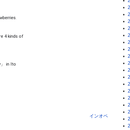
wberries.
e 4 kinds of 
 in Ito 
インオペ