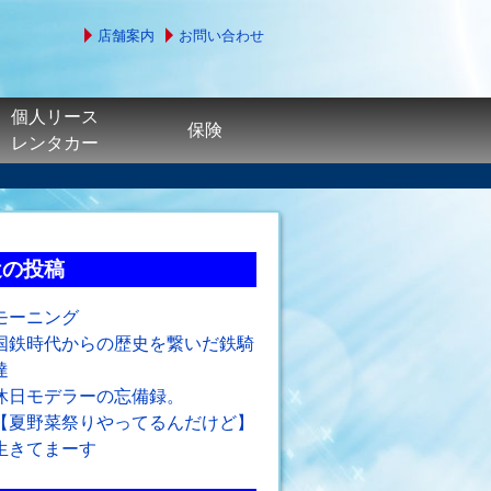
店舗案内
お問い合わせ
個人リース
保険
レンタカー
近の投稿
モーニング
国鉄時代からの歴史を繋いだ鉄騎
達
休日モデラーの忘備録。
【夏野菜祭りやってるんだけど】
生きてまーす