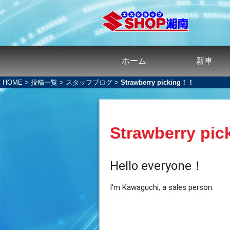
ホーム
新車
HOME
>
投稿一覧
>
スタッフブログ
>
Strawberry picking！！
Strawberry pi
Hello everyone！
I'm Kawaguchi, a sales person.