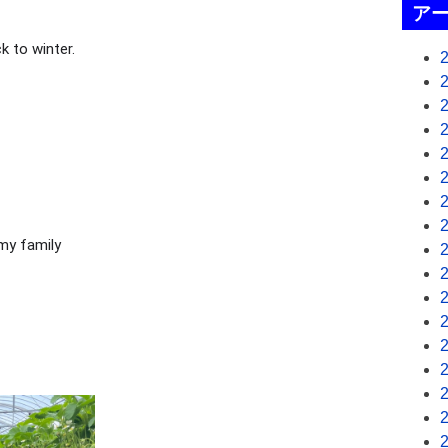
ア
k to winter.
my family 