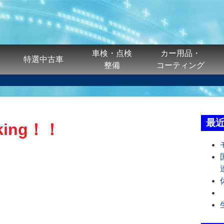
車検・点検
カー用品・
特選中古車
整備
コーティング
最
cking！！