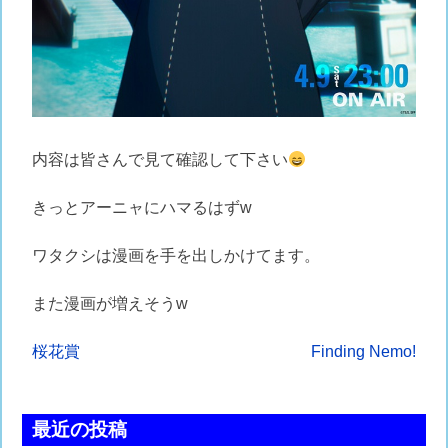
内容は皆さんで見て確認して下さい
きっとアーニャにハマるはずw
ワタクシは漫画を手を出しかけてます。
また漫画が増えそうw
投
桜花賞
Finding Nemo!
稿
ナ
最近の投稿