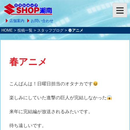
店舗案内
お問い合わせ
HOME
>
投稿一覧
>
スタッフブログ
>
春アニメ
春アニメ
こんばんは！日曜日担当のオタナカです
楽しみにしていた進撃の巨人が完結しなかった
来年に完結編が放送されるみたいです。
待ち遠しいです。