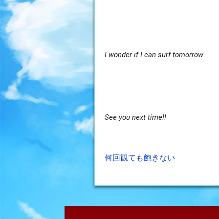
I wonder if I can surf tomorrow.
See you next time!!
投
何回観ても飽きない
稿
ナ
ビ