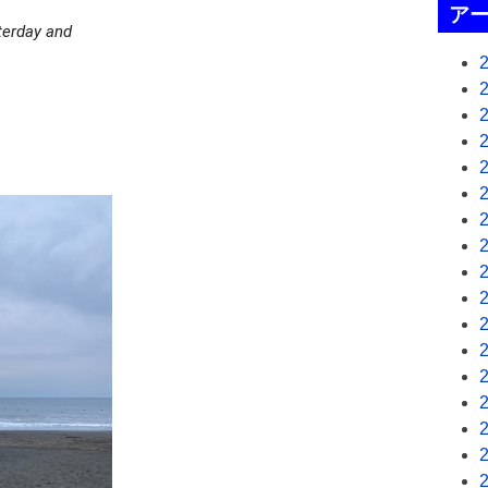
ア
erday and 