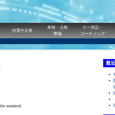
車検・点検
カー用品・
特選中古車
整備
コーティング
最
g
 the weekend.