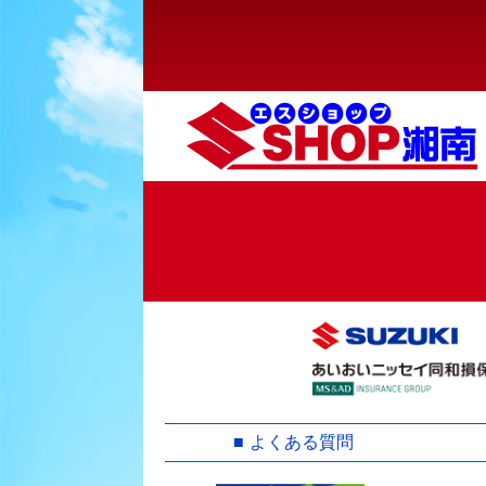
ゲ
ー
シ
ョ
ン
よくある質問