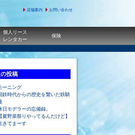
店舗案内
お問い合わせ
個人リース
保険
レンタカー
近の投稿
モーニング
国鉄時代からの歴史を繋いだ鉄騎
達
休日モデラーの忘備録。
【夏野菜祭りやってるんだけど】
生きてまーす