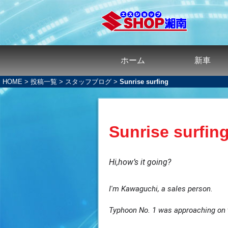
ホーム
新車
HOME
>
投稿一覧
>
スタッフブログ
>
Sunrise surfing
Sunrise surfin
Hi,how’s it going?
I'm Kawaguchi, a sales person
.
Typhoon No. 1 was approaching on