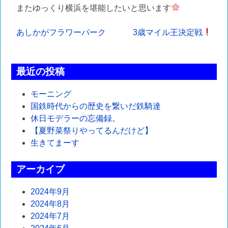
またゆっくり横浜を堪能したいと思います
投
あしかがフラワーパーク
3歳マイル王決定戦
稿
ナ
最近の投稿
ビ
モーニング
ゲ
国鉄時代からの歴史を繋いだ鉄騎達
休日モデラーの忘備録。
ー
【夏野菜祭りやってるんだけど】
シ
生きてまーす
ョ
アーカイブ
ン
2024年9月
2024年8月
2024年7月