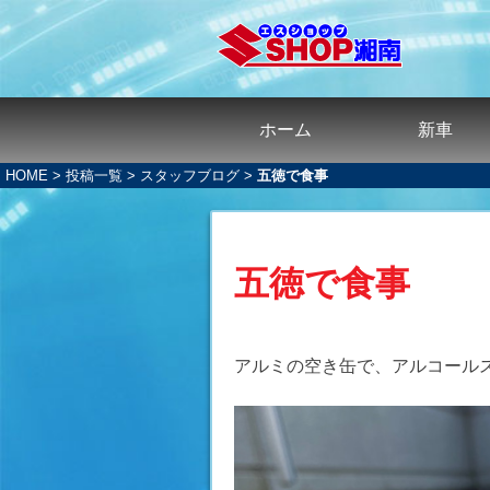
ホーム
新車
HOME
>
投稿一覧
>
スタッフブログ
>
五徳で食事
五徳で食事
アルミの空き缶で、アルコール