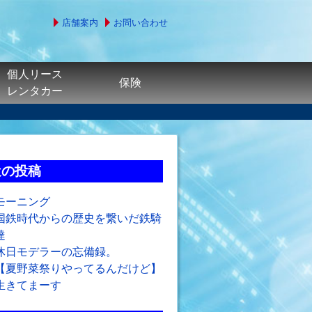
店舗案内
お問い合わせ
個人リース
保険
レンタカー
近の投稿
モーニング
国鉄時代からの歴史を繋いだ鉄騎
達
休日モデラーの忘備録。
【夏野菜祭りやってるんだけど】
生きてまーす