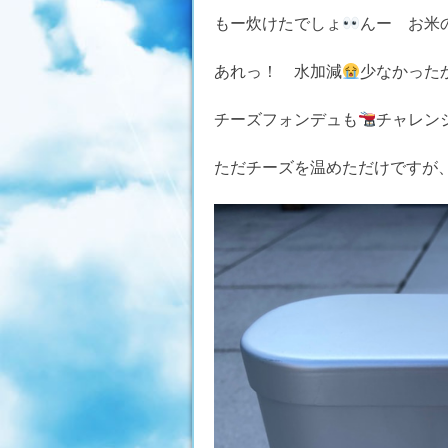
もー炊けたでしょ
んー お米
あれっ！ 水加減
少なかった
チーズフォンデュも
チャレ
ただチーズを温めただけですが