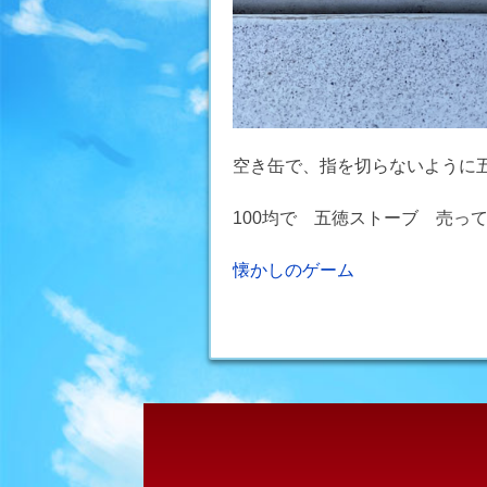
空き缶で、指を切らないように
100均で 五徳ストーブ 売っ
投
懐かしのゲーム
稿
ナ
ビ
ゲ
ー