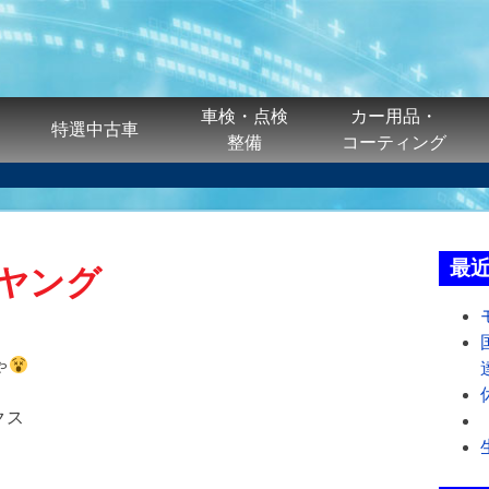
車検・点検
カー用品・
特選中古車
整備
コーティング
最
ヤング
ゃ
クス