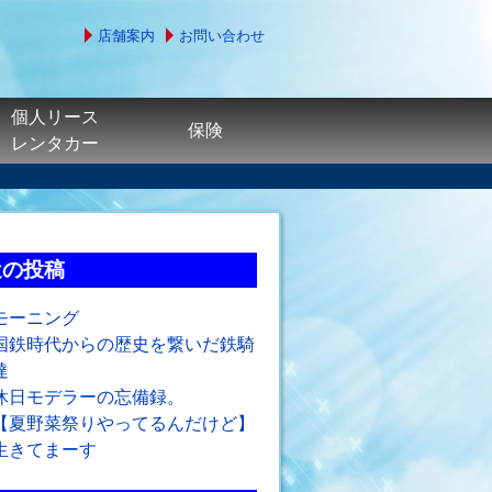
店舗案内
お問い合わせ
個人リース
保険
レンタカー
近の投稿
モーニング
国鉄時代からの歴史を繋いだ鉄騎
達
休日モデラーの忘備録。
【夏野菜祭りやってるんだけど】
生きてまーす