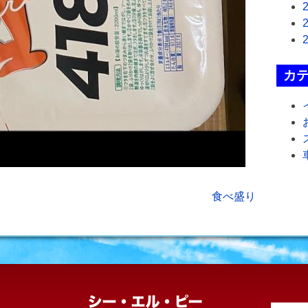
カ
食べ盛り