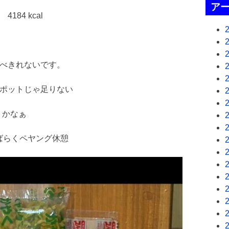
ア
84 kcal
食べきれないです。
のポットじゃ足りない
うかなぁ
ばらくペヤング休憩