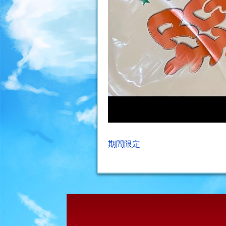
投
期間限定
稿
ナ
ビ
ゲ