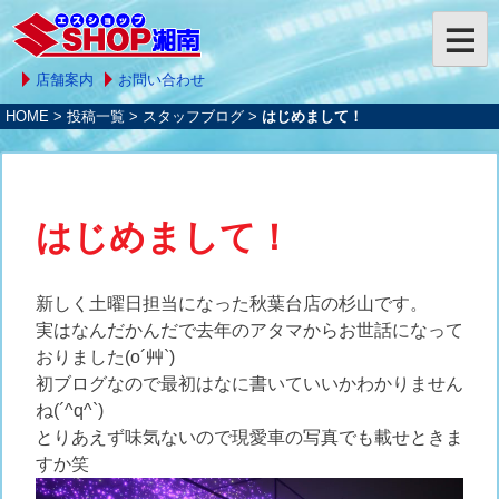
店舗案内
お問い合わせ
HOME
>
投稿一覧
>
スタッフブログ
>
はじめまして！
はじめまして！
新しく土曜日担当になった秋葉台店の杉山です。
実はなんだかんだで去年のアタマからお世話になって
おりました(o´艸`)
初ブログなので最初はなに書いていいかわかりません
ね(´^q^`)
とりあえず味気ないので現愛車の写真でも載せときま
すか笑