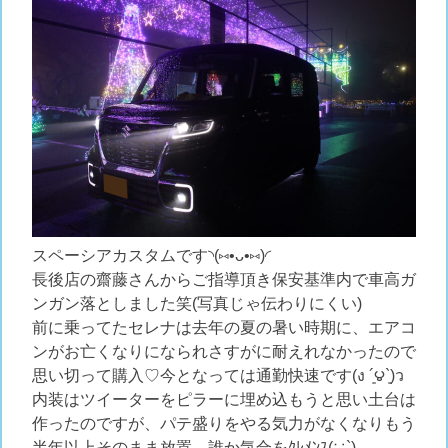
スペーシアカスタムです◝(⑅•ᴗ•⑅)◜
長後店の齋藤さんからご指導頂き保安基準内で車高ガ
ンガン落としました笑(写真じゃ伝わりにくい)
前に乗ってたセレナは去年の夏の暑い時期に、エアコ
ンがお亡くなりになられさすがに耐えれなかったので
思い切って購入♡今となっては通勤快速です(ง ´͈౪`͈)ว
内装はツイーターをピラーに埋め込もうと思い土台は
作ったのですが、パテ盛りをやる気力がなくなりもう
半年以上そのまま放置…誰か気合をｸﾚﾒﾝｽ(∵`)