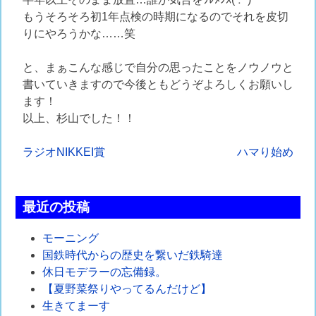
もうそろそろ初1年点検の時期になるのでそれを皮切
りにやろうかな……笑
と、まぁこんな感じで自分の思ったことをノウノウと
書いていきますので今後ともどうぞよろしくお願いし
ます！
以上、杉山でした！！
投
ラジオNIKKEI賞
ハマり始め
稿
ナ
最近の投稿
ビ
モーニング
ゲ
国鉄時代からの歴史を繋いだ鉄騎達
休日モデラーの忘備録。
ー
【夏野菜祭りやってるんだけど】
シ
生きてまーす