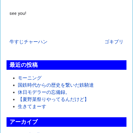
see you!
投
牛すじチャーハン
ゴキブリ
稿
ナ
最近の投稿
ビ
モーニング
ゲ
国鉄時代からの歴史を繋いだ鉄騎達
休日モデラーの忘備録。
ー
【夏野菜祭りやってるんだけど】
シ
生きてまーす
ョ
アーカイブ
ン