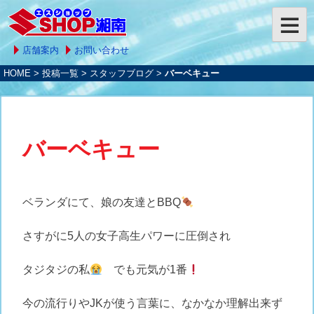
店舗案内
お問い合わせ
HOME
>
投稿一覧
>
スタッフブログ
>
バーベキュー
バーベキュー
ベランダにて、娘の友達とBBQ
さすがに5人の女子高生パワーに圧倒され
タジタジの私
でも元気が1番
今の流行りやJKが使う言葉に、なかなか理解出来ず