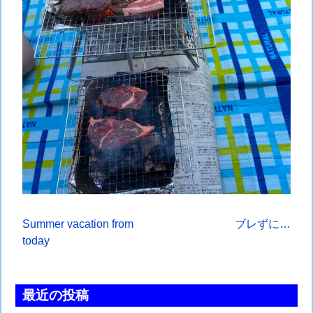
投
Summer vacation from
ブレずに…
today
稿
ナ
最近の投稿
ビ