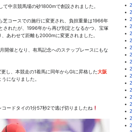
して中京競馬場の砂1800mで創設されました。
ら芝コースでの施行に変更され、
負担重量は1966年
とされたが、1996年
から再び別定となるかつ、宝塚
、あわせて距離も2000mに変更されました
。
12月開催となり、有馬記念
へのステップレースにもな
更し、本競走の1着馬に同年からGIに昇格した
大阪
ようになりました。
コードタイの1分57秒2で逃げ切りましたね