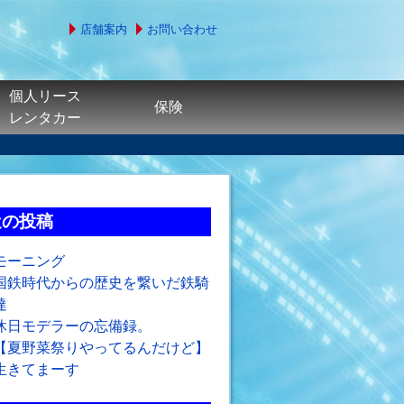
店舗案内
お問い合わせ
個人リース
保険
レンタカー
近の投稿
モーニング
国鉄時代からの歴史を繋いだ鉄騎
達
休日モデラーの忘備録。
【夏野菜祭りやってるんだけど】
生きてまーす