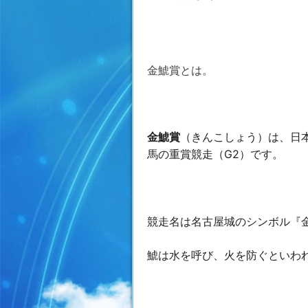
金鯱賞とは。
金鯱賞
（きんこしょう）は、日
馬
の重賞競走（G2）
です。
競走名は名古屋城
のシンボル『
鯱は水を呼び、火を防ぐといわ