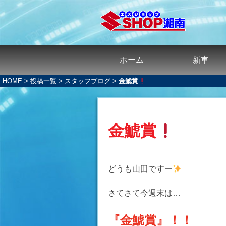
ホーム
新車
HOME
>
投稿一覧
>
スタッフブログ
>
金鯱賞
金鯱賞
どうも山田ですー
さてさて今週末は…
『金鯱賞』！！