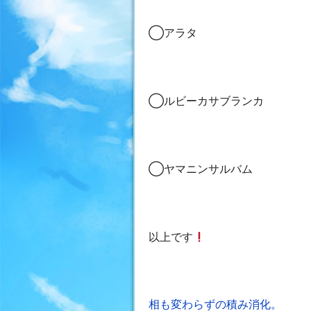
◯アラタ
◯ルビーカサブランカ
◯ヤマニンサルバム
以上です
投
相も変わらずの積み消化。