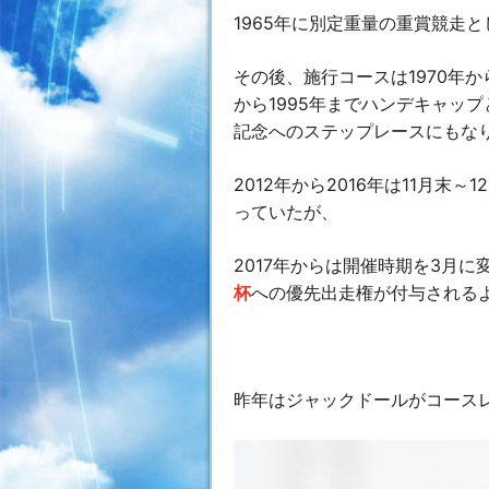
1965年に別定重量の重賞競走と
その後、施行コースは1970年
か
から1995年
までハンデキャップ
記念
へのステップレースにもなり
2012年から2016年
は11月末～
っていたが、
2017年
からは開催時期を3月に変
杯
への優先出走権が付与される
昨年はジャックドールがコースレ