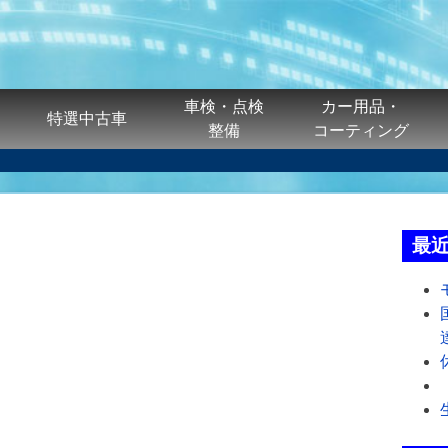
車検・点検
カー用品・
特選中古車
整備
コーティング
最