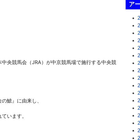
ア
本中央競馬会
（JRA）が中京競馬場
で施行する中央競
金の鯱』
に由来し、
れています。