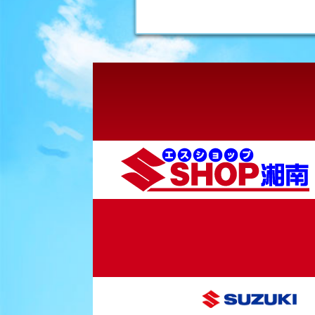
稿
ナ
ビ
ゲ
ー
シ
ョ
ン