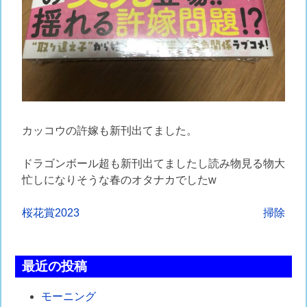
カッコウの許嫁も新刊出てました。
ドラゴンボール超も新刊出てましたし読み物見る物大
忙しになりそうな春のオタナカでしたw
投
桜花賞2023
掃除
稿
ナ
最近の投稿
ビ
モーニング