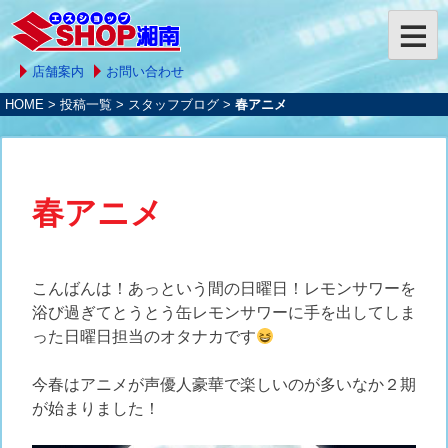
店舗案内
お問い合わせ
HOME
>
投稿一覧
>
スタッフブログ
>
春アニメ
春アニメ
こんばんは！あっという間の日曜日！レモンサワーを
浴び過ぎてとうとう缶レモンサワーに手を出してしま
った日曜日担当のオタナカです
今春はアニメが声優人豪華で楽しいのが多いなか２期
が始まりました！