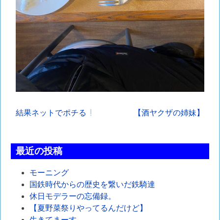
投
結果ネットでポチる
【酒ヤクザの姉妹】
稿
ナ
最近の投稿
ビ
モーニング
ゲ
国鉄時代からの歴史を繋いだ鉄騎達
休日モデラーの忘備録。
ー
【夏野菜祭りやってるんだけど】
生きてまーす