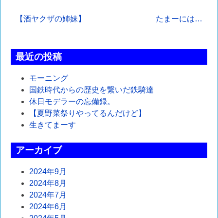
投
【酒ヤクザの姉妹】
たまーには…
稿
ナ
最近の投稿
ビ
モーニング
ゲ
国鉄時代からの歴史を繋いだ鉄騎達
休日モデラーの忘備録。
ー
【夏野菜祭りやってるんだけど】
シ
生きてまーす
ョ
アーカイブ
ン
2024年9月
2024年8月
2024年7月
2024年6月