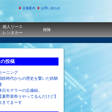
店舗案内
お問い合わせ
個人リース
保険
レンタカー
近の投稿
モーニング
国鉄時代からの歴史を繋いだ鉄騎
達
休日モデラーの忘備録。
【夏野菜祭りやってるんだけど】
生きてまーす