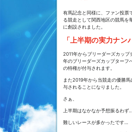
有馬記念と同様に、ファン投票
る競走として関西地区の競馬を華
に創設されました。
「上半期の実力ナン
2011年からブリーダーズカッ
年のブリーダーズカップターフ
の特権が付与されます。
また2019年から当競走の優勝
与されることになりました。
さぁ、
上半期はなかなか予想振るわず
難しいレースが多かったです…