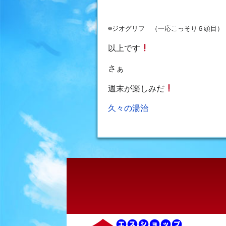
※ジオグリフ （一応こっそり６頭目）
以上です
さぁ
週末が楽しみだ
投
久々の湯治
稿
ナ
ビ
ゲ
ー
シ