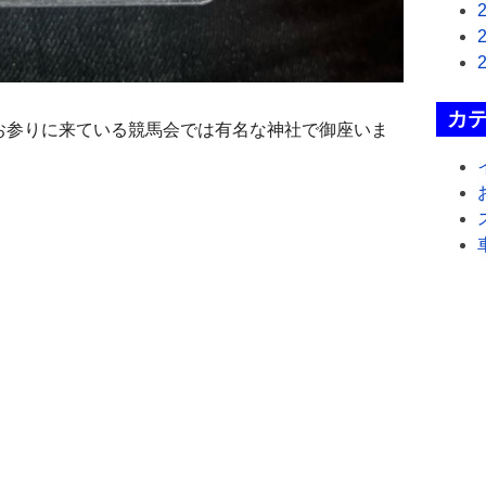
カ
お参りに来ている競馬会では有名な神社で御座いま
。