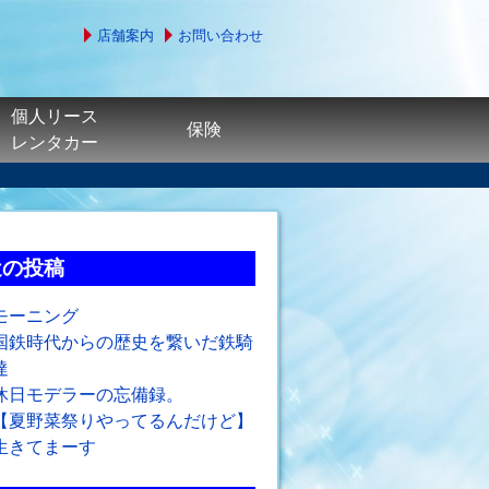
店舗案内
お問い合わせ
個人リース
保険
レンタカー
近の投稿
モーニング
国鉄時代からの歴史を繋いだ鉄騎
達
休日モデラーの忘備録。
【夏野菜祭りやってるんだけど】
生きてまーす