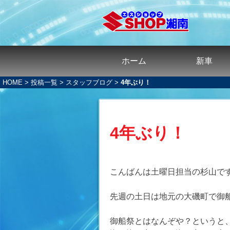
ホーム
新車
HOME
>
投稿一覧
>
スタッフブログ
>
4年ぶり！
4年ぶり！
こんばんは土曜日担当の杉山です( 
先週の土日は地元の大磯町で御
御船祭とはなんぞや？というと、昔