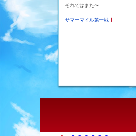
それではまた〜
投
サマーマイル第一戦
稿
ナ
ビ
ゲ
ー
シ
ョ
ン