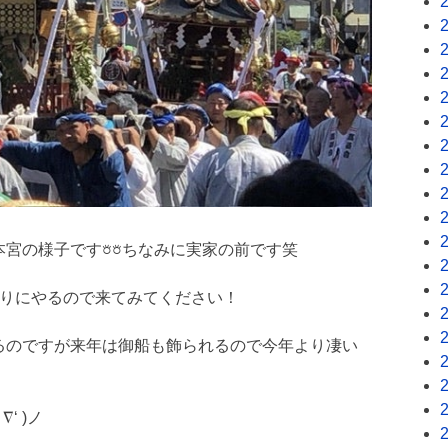
宮の様子です𖠶𖠶ちなみに実家の前です笑
辺りにやるので来てみてください！
るのですが来年は御船も飾られるので今年より凄い
‘ )ノ