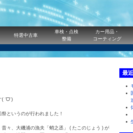
車検・点検
カー用品・
特選中古車
整備
コーティング
最
ˊᗜˋ)
船祭というのが行われました！
々、大磯浦の漁夫「蛸之丞」 ( たこのじょう ) が