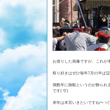
お借りした画像ですが、これが本
祭り好きはぜひ毎年7月の半ば
偶数年に御船というのが飾られ
です( ‘0’)
来年は本宮いきたいですね〜ヽ(‘ ∇