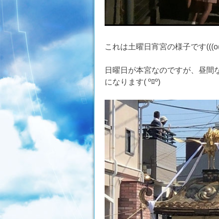
これは土曜日宵宮の様子です(((o(*ﾟ▽
日曜日が本宮なのですが、昼間
になります( ºﾛº)