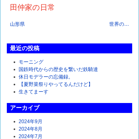
田仲家の日常
投
山形県
世界の…
稿
ナ
最近の投稿
ビ
モーニング
ゲ
国鉄時代からの歴史を繋いだ鉄騎達
休日モデラーの忘備録。
ー
【夏野菜祭りやってるんだけど】
シ
生きてまーす
ョ
アーカイブ
ン
2024年9月
2024年8月
2024年7月